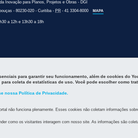
a Inovação para Planos, Projetos e Obras - DGI
ebouças
-
80230-020
-
Curitiba
-
PR
-
41 3304-8000
MAPA
8h30 a 12h e 13h30 a 18h
essenciais para garantir seu funcionamento, além de cookies do Y
 para coleta de estatísticas de uso. Você pode escolher como tra
e nossa Política de Privacidade.
rtal não funciona plenamente. Esses cookies não coletam informações sobre 
der como os visitantes interagem com nosso site. As informações são cole