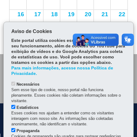
16
17
18
19
20
21
22
Aviso de Cookies
23
24
25
26
27
28
29
Este portal utiliza cookies essenciais para garantir
seu funcionamento, além de cookies do YouTube para
30
31
1
2
3
4
5
exibição de vídeos e do Google Analytics para coleta
de estatísticas de uso. Você pode escolher como
tratamos os cookies a partir das opções abaixo.
DENUNCIE CORRUPÇÃO
Para mais informações, acesse nossa Política de
Privacidade.
OUVIDORIA
Necessários
Sem esse tipo de cookie, nosso portal não funciona
MAPA DO SITE
plenamente. Esses cookies não coletam informações sobre o
visitante.
Estatísticos
Navegação
Esses cookies nos ajudam a entender como os visitantes
interagem com nosso site. As informações são coletadas
principal
anonimamente, não identificam o visitante.
Propaganda
Cookies de propaganda são usados para rastrear preferências
SECRETARIA DE INFRAESTRUTURA E LOGÍSTICA