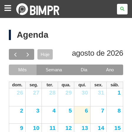
PORTAL
BIM
PARANÁ
Agenda
agosto de 2026
Hoje
Mês
Semana
Dia
Ano
dom.
seg.
ter.
qua.
qui.
sex.
sáb.
26
27
28
29
30
31
1
2
3
4
5
6
7
8
9
10
11
12
13
14
15